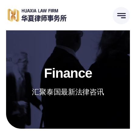
跳
到
内
容
Finance
汇聚泰国最新法律咨讯