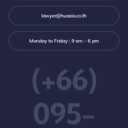
lawyer@huaxia.co.th
Monday to Friday : 9 am – 6 pm
(+66)
095-