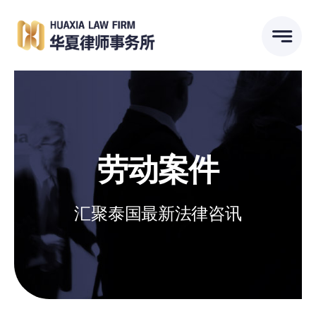
跳
到
内
容
劳动案件
汇聚泰国最新法律咨讯