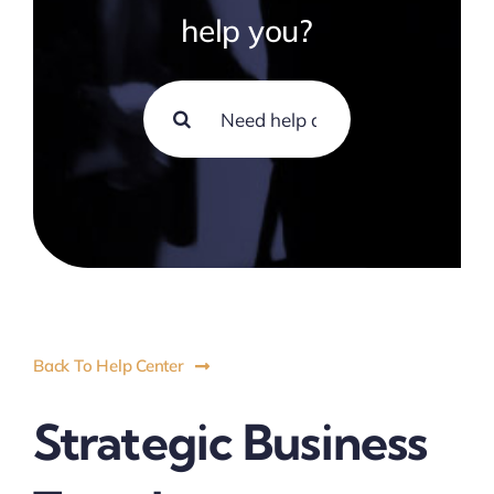
help you?
搜
索：
Back To Help Center
Strategic Business