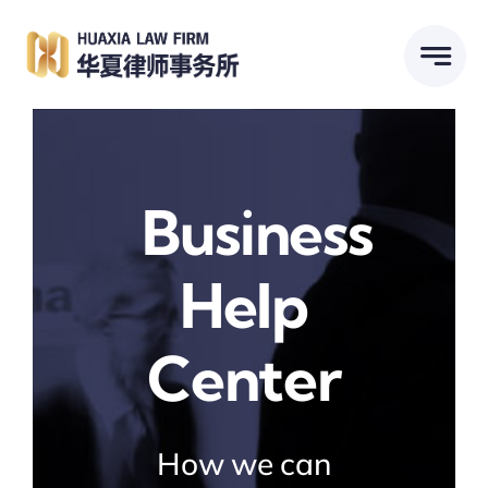
跳
到
内
容
Business
Help
Center
How we can