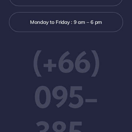
Monday to Friday : 9 am – 6 pm
(+66)
095-